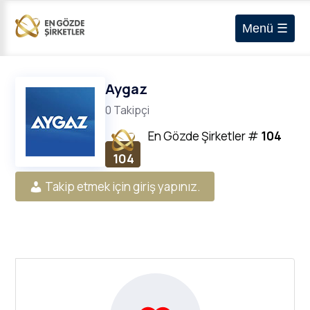
Menü ☰
Aygaz
0 Takipçi
En Gözde Şirketler
#
104
104
Takip etmek için giriş yapınız.