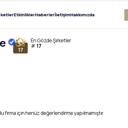
rketler
Etkinlikler
Haberler
İletişim
Hakkımızda
e
En Gözde Şirketler
#
17
17
Bu firma için henüz değerlendirme yapılmamıştır.